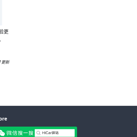
验更
。
日
更新
ore