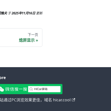
腻樵夫
于
2025年11月16日
更新
下一页
熄屏显示
ore
站通过PC浏览效果更佳，域名 hicar.cool